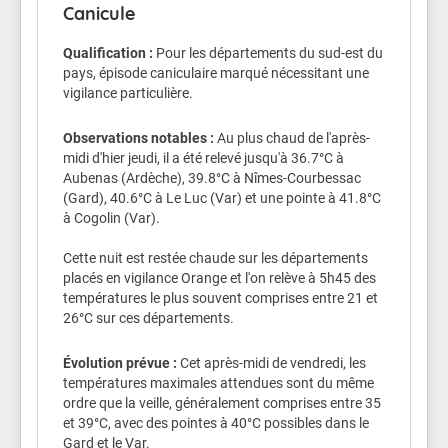
Canicule
dehors, attention à la déshydratation et au coup de
chaleur.
Qualification :
Pour les départements du sud-est du
pays, épisode caniculaire marqué nécessitant une
Veillez aussi sur les enfants.
vigilance particulière.
Les symptômes d'un coup de chaleur sont : une fièvre
supérieure à 40°C, une peau chaude, rouge et sèche,
Observations notables :
Au plus chaud de l'après-
des maux de tête, des nausées, une somnolence, une
midi d'hier jeudi, il a été relevé jusqu'à 36.7°C à
soif intense, une confusion, des convulsions et une
Aubenas (Ardèche), 39.8°C à Nîmes-Courbessac
perte de connaissance.
(Gard), 40.6°C à Le Luc (Var) et une pointe à 41.8°C
à Cogolin (Var).
Conseils de comportement
Cette nuit est restée chaude sur les départements
Buvez de l'eau plusieurs fois par jour
placés en vigilance Orange et l'on relève à 5h45 des
Continuez à manger normalement.
températures le plus souvent comprises entre 21 et
Mouillez vous le corps plusieurs fois par jour à
26°C sur ces départements.
l’aide d’un brumisateur, d’un gant de toilette
ou en prenant des douches ou des bains
Évolution prévue :
Cet après-midi de vendredi, les
tièdes.
températures maximales attendues sont du même
Ne sortez pas aux heures les plus chaudes.
ordre que la veille, généralement comprises entre 35
Si vous devez sortir portez un chapeau et des
et 39°C, avec des pointes à 40°C possibles dans le
vêtements légers.
Gard et le Var.