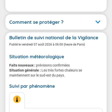
Comment se protéger ?
Canicule
Bulletin de suivi national de la Vigilance
En cas de vigilance orange
Publié le
vendredi 07 août 2026 à 06:00 (heure de Paris)
Situation météorologique
Conséquences possibles
Faits nouveaux :
Chacun d'entre nous est menacé, même les sujets en
prévisions confirmées
Situation générale :
bonne santé.
Les très fortes chaleurs se
maintiennent sur le sud-est du pays.
Le danger est plus grand pour les personnes âgées,
Suivi par phénomène
les personnes atteintes de maladie chronique ou de
troubles de la santé mentale, les personnes qui
prennent régulièrement des médicaments, et les
personnes isolées.
Chez les sportifs et les personnes qui travaillent