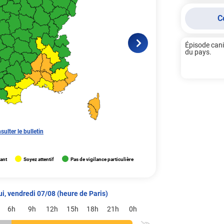
C
Épisode canic
du pays.

sulter le bulletin
lant
Soyez attentif
Pas de vigilance particulière
ui, vendredi 07/08 (heure de Paris)
6h
9h
12h
15h
18h
21h
0h