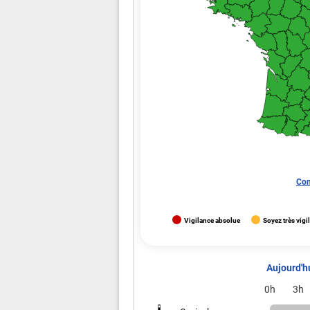
Con
Vigilance absolue
Soyez très vigi
Aujourd'h
0h
3h