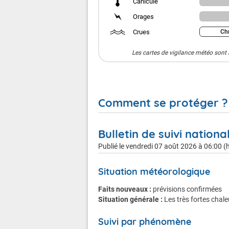
Canicule
Orages
Crues
Chr
Les cartes de vigilance météo sont 
Comment se protéger ?
Bulletin de suivi nationa
Publié le
vendredi 07 août 2026 à 06:00 (h
Canicule
Situation météorologique
Faits nouveaux :
prévisions confirmées
Situation générale :
Les très fortes chal
En cas de vigilance orange
Suivi par phénomène