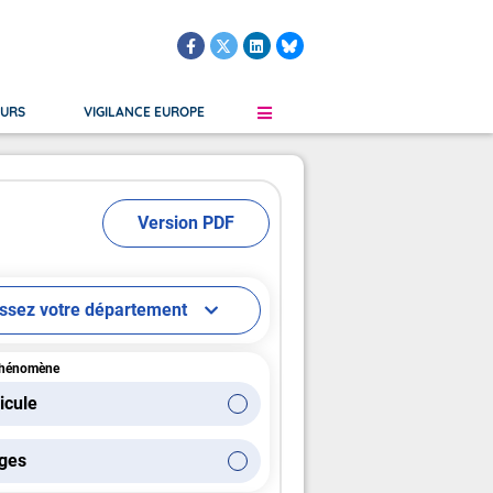
OURS
VIGILANCE EUROPE
Version PDF
le
Martinique
Grand Froid
Verglas
Guadeloupe
Orages
s Submersion
Saint-Martin, Saint-Barthélemy
Vent
issez votre département
Guyane Française
Saint-Pierre-et-Miquelon
phénomène
icule
ges