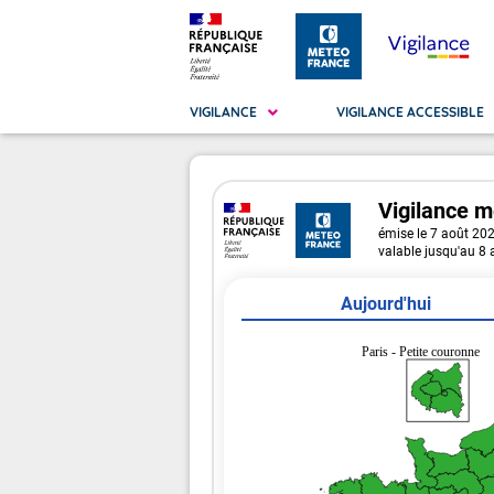
VIGILANCE
VIGILANCE ACCESSIBLE
Vigilance
m
Métropole
La Vigilance
émise le 7 août 20
La
Vig
valable jusqu'au 8
Ma
Vig
Aujourd'hui
Paris - Petite couronne