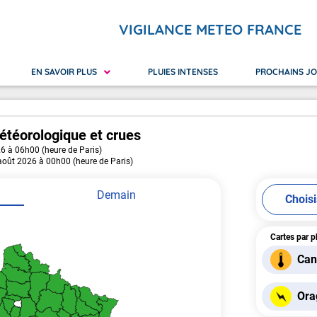
VIGILANCE METEO FRANCE
EN SAVOIR PLUS
PLUIES INTENSES
PROCHAINS J
étéorologique
et crues
26 à 06h00 (heure de Paris)
 Réunion
ilance orange
Nouvelle-Calédonie
Avalanches
Canicu
 août 2026 à 00h00 (heure de Paris)
yotte
ilance rouge
Polynésie Française
Crues
Neige 
Pluie Inondation
Vague
Demain
Chois
Cartes par 
Can
Ora