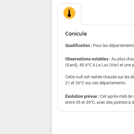
Conséquences possible
Chacun d'entre nous est menacé, mêm
Le danger est plus grand pour les
Canicule
atteintes de maladie chronique ou de 
personnes qui prennent régulièr
Qualification :
Pour les départements 
personnes isolées.
Observations notables :
Au plus chau
Chez les sportifs et les personnes qui
(Gard), 40.6°C à Le Luc (Var) et une 
déshydratation et au coup de chaleur
Cette nuit est restée chaude sur les 
Veillez aussi sur les enfants.
21 et 26°C sur ces départements.
Les symptômes d'un coup de chaleur
40°C, une peau chaude, rouge et sèch
Évolution prévue :
Cet après-midi de
une somnolence, une soif intense, u
entre 35 et 39°C, avec des pointes à 4
une perte de connaissance.