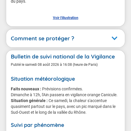
du pays.

Voir l'illustration
Comment se protéger ?
Canicule
Bulletin de suivi national de la Vigilance
En cas de vigilance orange
Publié le
samedi 08 août 2026 à 16:08 (heure de Paris)
Situation météorologique
Conséquences possibles
Faits nouveaux :
Chacun d'entre nous est menacé, même les sujets en
Prévisions confirmées.
Dimanche à 12h, l'Ain passera en vigilance orange Canicule.
bonne santé.
Situation générale :
Ce samedi, la chaleur s'accentue
quasiment partout sur le pays, avec un pic marqué dans le
Le danger est plus grand pour les personnes âgées,
Sud-Ouest et le long de la vallée du Rhône.
les personnes atteintes de maladie chronique ou de
troubles de la santé mentale, les personnes qui
Suivi par phénomène
prennent régulièrement des médicaments, et les
personnes isolées.