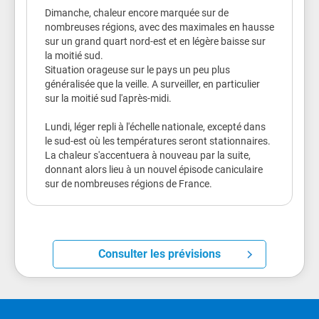
Si vous devez sortir portez un chapeau et des
Dimanche, chaleur encore marquée sur de
vêtements légers.
nombreuses régions, avec des maximales en hausse
Essayez de vous rendre dans un endroit frais
sur un grand quart nord-est et en légère baisse sur
ou climatisé deux à trois heures par jour, tout
la moitié sud.
en continuant de respecter la distanciation
Situation orageuse sur le pays un peu plus
physique et les gestes barrière.
généralisée que la veille. A surveiller, en particulier
Limitez vos activités physiques et sportives.
sur la moitié sud l'après-midi.
Pendant la journée, fermez volets, rideaux et
fenêtres. Aérez la nuit.
Lundi, léger repli à l'échelle nationale, excepté dans
Si vous avez des personnes âgées, souffrant
le sud-est où les températures seront stationnaires.
de maladies chroniques ou isolées dans votre
La chaleur s'accentuera à nouveau par la suite,
entourage, prenez de leurs nouvelles ou
donnant alors lieu à un nouvel épisode caniculaire
rendez leur visite. Accompagnez-les dans un
sur de nombreuses régions de France.
endroit frais.
En cas de malaise ou de troubles du
comportement, appelez un médecin.
Si vous avez besoin d’aide appelez la mairie.
Pour en savoir plus, consultez le
Consulter les prévisions
site
https://sante.gouv.fr/