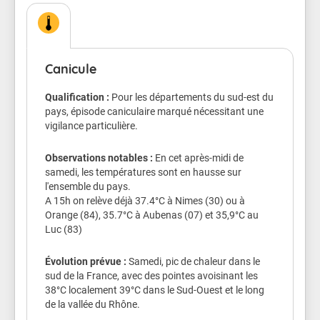
Chez les sportifs et les personnes qui travaillent
dehors, attention à la déshydratation et au coup de
chaleur.
Canicule
Veillez aussi sur les enfants.
Qualification :
Pour les départements du sud-est du
pays, épisode caniculaire marqué nécessitant une
Les symptômes d'un coup de chaleur sont : une fièvre
vigilance particulière.
supérieure à 40°C, une peau chaude, rouge et sèche,
des maux de tête, des nausées, une somnolence, une
soif intense, une confusion, des convulsions et une
Observations notables :
En cet après-midi de
perte de connaissance.
samedi, les températures sont en hausse sur
l'ensemble du pays.
Conseils de comportement
A 15h on relève déjà 37.4°C à Nimes (30) ou à
Orange (84), 35.7°C à Aubenas (07) et 35,9°C au
Buvez de l'eau plusieurs fois par jour
Luc (83)
Continuez à manger normalement.
Mouillez vous le corps plusieurs fois par jour à
Évolution prévue :
Samedi, pic de chaleur dans le
l’aide d’un brumisateur, d’un gant de toilette
sud de la France, avec des pointes avoisinant les
ou en prenant des douches ou des bains
38°C localement 39°C dans le Sud-Ouest et le long
tièdes.
de la vallée du Rhône.
Ne sortez pas aux heures les plus chaudes.