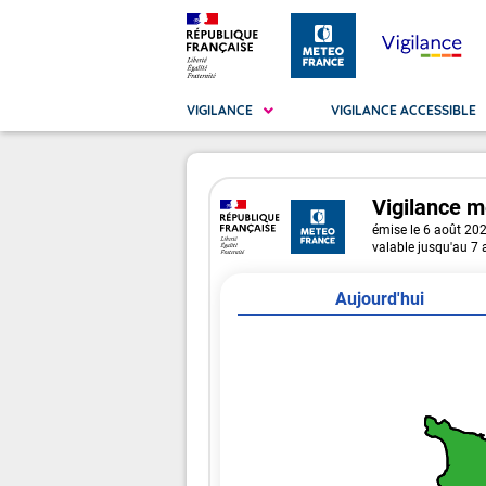
VIGILANCE
VIGILANCE ACCESSIBLE
Vigilance
m
Métropole
La Vigilance
émise le 6 août 20
La
Vig
valable jusqu'au 7
Ma
Vig
Aujourd'hui