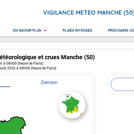
VIGILANCE METEO MANCHE (50
EN SAVOIR PLUS
PLUIES INTENSES
PROCHAINS J
étéorologique
et crues
Manche (50)
26 à 06h00 (heure de Paris)
 Réunion
ilance orange
Nouvelle-Calédonie
Avalanches
Canicu
 août 2026 à 00h00 (heure de Paris)
yotte
ilance rouge
Polynésie Française
Crues
Neige 
Pluie Inondation
Vague
Demain