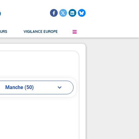
)
OURS
VIGILANCE EUROPE
le
Martinique
Grand Froid
Verglas
Guadeloupe
Orages
s Submersion
Saint-Martin, Saint-Barthélemy
Vent
Manche (50)
Guyane Française
Saint-Pierre-et-Miquelon