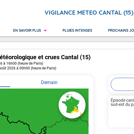
VIGILANCE METEO CANTAL (15)
EN SAVOIR PLUS
PLUIES INTENSES
PROCHAINS J
étéorologique
et crues
Cantal (15)
26 à 16h00 (heure de Paris)
 Réunion
ilance orange
Nouvelle-Calédonie
Avalanches
Canicu
 août 2026 à 00h00 (heure de Paris)
yotte
ilance rouge
Polynésie Française
Crues
Neige 
Pluie Inondation
Vague
Demain
Épisode cani
sud-est du pay