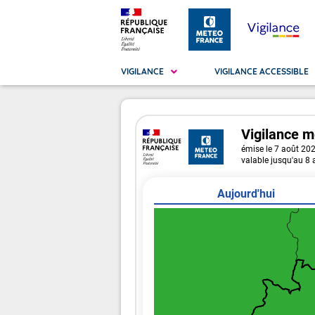
VIGILANCE
VIGILANCE ACCESSIBLE
Vigilance
m
Métropole
La Vigilance
émise le 7 août 20
La
Vig
valable jusqu'au 8
Ma
Vig
Aujourd'hui