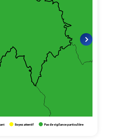
lant
Soyez attentif
Pas de vigilance particulière