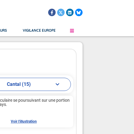
OURS
VIGILANCE EUROPE
le
Martinique
Grand Froid
Verglas
Guadeloupe
Orages
s Submersion
Saint-Martin, Saint-Barthélemy
Vent
Cantal (15)
Guyane Française
Saint-Pierre-et-Miquelon
culaire se poursuivant sur une portion 
s.

Voir l'illustration