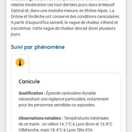
relative modération ces tout derniers jours dans le Massif
Central et, dans une moindre mesure, en Rhône-Alpes. La
Chez les sportifs et les personnes qui travaillent
Drôme et l'Ardèche ont conservé des conditions caniculaires.
dehors, attention à la déshydratation et au coup de
A partir d'aujourd'hui samedi, la vague de chaleur s'étend et
chaleur.
s'accentue. Cette vague de chaleur devrait durer plusieurs
jours.
Veillez aussi sur les enfants.
Suivi par phénomène
Les symptômes d'un coup de chaleur sont : une fièvre
supérieure à 40°C, une peau chaude, rouge et sèche,
des maux de tête, des nausées, une somnolence, une
soif intense, une confusion, des convulsions et une
perte de connaissance.
Canicule
Conseils de comportement
Buvez de l'eau plusieurs fois par jour
Qualification :
Épisode caniculaire durable
Continuez à manger normalement.
nécessitant une vigilance particulière, notamment
Mouillez vous le corps plusieurs fois par jour à
pour les personnes sensibles ou exposées.
l’aide d’un brumisateur, d’un gant de toilette
ou en prenant des douches ou des bains
Observations notables :
Températures minimales
tièdes.
de ce matin : on relève 16.1°C à Lyon-Bron et 16.8°C
Ne sortez pas aux heures les plus chaudes.
Villefanche, mais 18.4°C à Lyon-Tête d'Or.