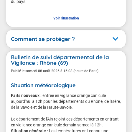
du pays.

Voir l'illustration
Comment se protéger ?
Canicule
Bulletin de suivi départemental de la
Vigilance : Rhône (69)
En cas de vigilance orange
Publié le
samedi 08 août 2026 à 16:08 (heure de Paris)
Conséquences possibles
Situation météorologique
Chacun d'entre nous est menacé, même les sujets en
Faits nouveaux :
entrée en vigilance orange canicule
bonne santé.
aujourd'hui à 12h pour les départements du Rhône, de l'Isère,
de la Savoie et de la Haute-Savoie.
Le danger est plus grand pour les personnes âgées,
les personnes atteintes de maladie chronique ou de
Le département de l'Ain rejoint ces départements en entrant
troubles de la santé mentale, les personnes qui
en vigilance orange canicule demain samedi à 12h.
prennent régulièrement des médicaments, et les
Situation générale :
Les températures ont connu une
personnes isolées.