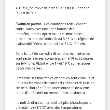
Si vous devez sortir portez un chapeau et des
vêtements légers.
A 15h30, on relève déjà 32 à 34°C sur le Rhône et
Essayez de vous rendre dans un endroit frais
l'ouest de l'Ain.
ou climatisé deux à trois heures par jour, tout
en continuant de respecter la distanciation
Évolution prévue :
Les conditions redeviennent
physique et les gestes barrière.
caniculaires avec une nette hausse des
Limitez vos activités physiques et sportives.
températures cet après-midi. Les maximales
Pendant la journée, fermez volets, rideaux et
attendues sont de l'ordre de 34 à 35°C en régions de
fenêtres. Aérez la nuit.
plaine côté Rhône, et entre 31 et 34°C côté Ain.
Si vous avez des personnes âgées, souffrant
de maladies chroniques ou isolées dans votre
Dans la nuit de samedi à dimanche, les minimales
entourage, prenez de leurs nouvelles ou
vont rester élevées, comprises entre 19 et 22 degrés
rendez leur visite. Accompagnez-les dans un
sur le Rhône. Plutôt entre 17 et 19°C sur les zones
endroit frais.
de plaines de l'Ain.
En cas de malaise ou de troubles du
comportement, appelez un médecin.
Dimanche, les maximales attendues sont entre 34 et
Si vous avez besoin d’aide appelez la mairie.
36°C sur les zones de plaines du Rhône et de l'Ain. Le
Pour en savoir plus, consultez le
ciel sera chargé et l'ambiance lourde en deuxième
site
https://sante.gouv.fr/
partie d'après-midi au moment des maximales.
La nuit de dimanche à lundi est plus chaude que la
précédente (+1/2°C) avec des températures