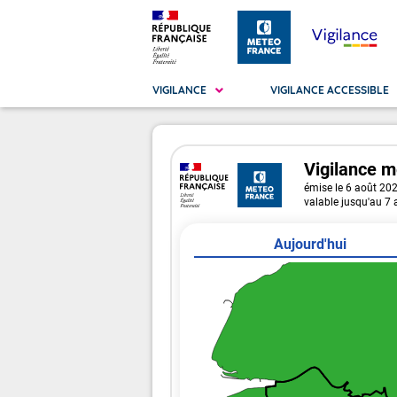
VIGILANCE
VIGILANCE ACCESSIBLE
Vigilance
m
Métropole
La Vigilance
émise le 6 août 20
La
Vig
valable jusqu'au 7
Ma
Vig
Aujourd'hui