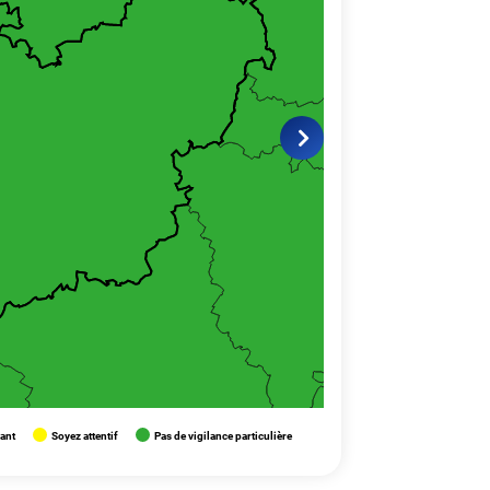
lant
Soyez attentif
Pas de vigilance particulière