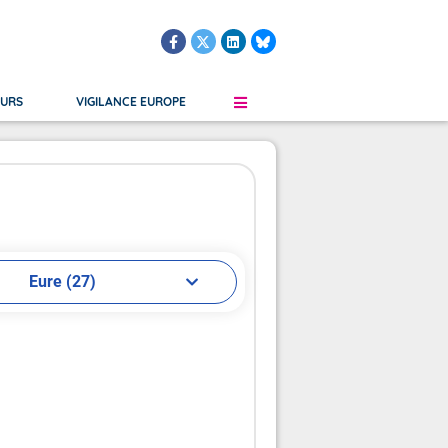
OURS
VIGILANCE EUROPE
le
Martinique
Grand Froid
Verglas
Guadeloupe
Orages
s Submersion
Saint-Martin, Saint-Barthélemy
Vent
Eure (27)
Guyane Française
Saint-Pierre-et-Miquelon