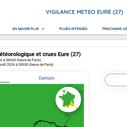
VIGILANCE METEO EURE (27)
EN SAVOIR PLUS
PLUIES INTENSES
PROCHAINS J
étéorologique
et crues
Eure (27)
26 à 06h00 (heure de Paris)
 Réunion
ilance orange
Nouvelle-Calédonie
Avalanches
Canicu
 août 2026 à 00h00 (heure de Paris)
yotte
ilance rouge
Polynésie Française
Crues
Neige 
Pluie Inondation
Vague
Demain